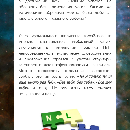
в достижении всех нынешних успехов не
обошлось без применения магии. Какими же
магическими обрядами можно было добиться
такого стойкого и сильного эффекта?
Успех музыкального творчества Михайлова по
мнению специалистов
вербальной
магии
,
заключается в применении практики
НЛП
непосредственно в текстах песен. Словосочетания
и предложения строятся с учетом структуры
заговоров и дают
эффект оморочки
на зрителя.
Можно проследить отдельные выражения
вербального гипноза в песнях:
«Ты и только ты (и
еще много раз Ты)», «Без тебя, без тебя», «Все для
тебя»
и т. д. Но это лишь часть секрета
популярности певца.