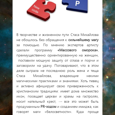
В творчестве и жизненном пути Стаса Михайлова
не обошлось без обращения к
сильнейшему магу
за помощью. По мнению экспертов артисту
сделали программу
«Массового оморока»
,
преимущественно ориентированную на женщин,
поставили мощную защиту от сглаза и порчи и
заговорили на удачу. Поговаривают, что в этом
деле сыграла не последнюю роль жена и теща
Стаса Михайлова, владеющие некими
магическими практиками и знаниями. Хоть певец
и активно афиширует свою приверженность к
христианским традициям: имеет дома множество
икон, посещает церкви и храмы на гастролях,
носит нательный крест, — все это может быть
продуманным
PR-ходом
и созданием имиджа, как
говорят маги «белосветности». Куда проще