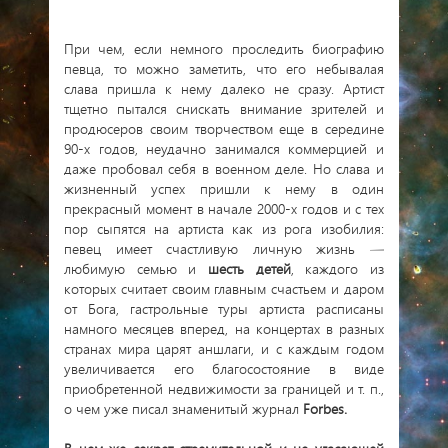
При чем, если немного проследить биографию
певца, то можно заметить, что его небывалая
слава пришла к нему далеко не сразу. Артист
тщетно пытался снискать внимание зрителей и
продюсеров своим творчеством еще в середине
90-х годов, неудачно занимался коммерцией и
даже пробовал себя в военном деле. Но слава и
жизненный успех пришли к нему в один
прекрасный момент в начале 2000-х годов и с тех
пор сыпятся на артиста как из рога изобилия:
певец имеет счастливую личную жизнь —
любимую семью и
шесть детей
, каждого из
которых считает своим главным счастьем и даром
от Бога, гастрольные туры артиста расписаны
намного месяцев вперед, на концертах в разных
странах мира царят аншлаги, и с каждым годом
увеличивается его благосостояние в виде
приобретенной недвижимости за границей и т. п.,
о чем уже писал знаменитый журнал
Forbes.