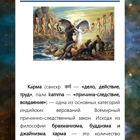
Ка́рма
(санскр.
कर्म —
«дело, действие,
труд»
, пали
kamma
—
«причина-следствие,
воздаяние»
) — одна из основных категорий
индийских верований. Всемирный
причинно-следственный закон. Исходя из
философии
брахманизма, буддизма и
джайнизма
,
карма
— это количество