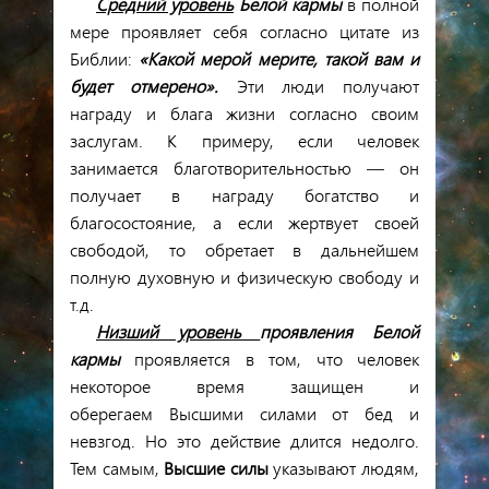
Средний уровень
Белой кармы
в полной
мере проявляет себя согласно цитате из
Библии:
«Какой мерой мерите, такой вам и
будет отмерено».
Эти люди получают
награду и блага жизни согласно своим
заслугам. К примеру, если человек
занимается благотворительностью — он
получает в награду богатство и
благосостояние, а если жертвует своей
свободой, то обретает в дальнейшем
полную духовную и физическую свободу и
т.д.
Низший уровень
проявления
Белой
кармы
проявляется в том, что человек
некоторое время защищен и
оберегаем Высшими силами от бед и
невзгод. Но это действие длится недолго.
Тем самым,
Высшие силы
указывают людям,