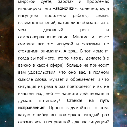
мирской суете, заботах и проблемах
игнорируют эти
«звоночки».
Конечно, куда
насущнее проблемы работы, семьи,
взаимоотношений, каких-либо обязательств,
чем духовный рост и
самосовершенствование. Многие и вовсе
считают все это чепухой и сказками, не
стоящими внимания. А зря… В тот момент,
когда вы поймете, что то, что вы делаете (не
важно в какой сфере), больше не приносит
вам удовольствия, что оно вас, в полном
смысле слова, мучает и обременяет, и что
ситуация из раза в раз повторяется и вы не
властны над ней — начните действовать и
думать по-иному!
Станьте на путь
исправления!
Просто задумайтесь о том,
какую ошибку вы повторяете каждый раз
оказываясь в неприятной для вас ситуации?