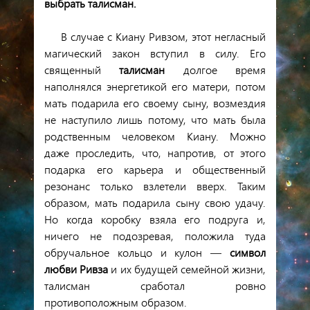
выбрать талисман.
В случае с Киану Ривзом, этот негласный
магический закон вступил в силу. Его
священный
талисман
долгое время
наполнялся энергетикой его матери, потом
мать подарила его своему сыну, возмездия
не наступило лишь потому, что мать была
родственным человеком Киану. Можно
даже проследить, что, напротив, от этого
подарка его карьера и общественный
резонанс только взлетели вверх. Таким
образом, мать подарила сыну свою удачу.
Но когда коробку взяла его подруга и,
ничего не подозревая, положила туда
обручальное кольцо и кулон —
символ
любви Ривза
и их будущей семейной жизни,
талисман сработал ровно
противоположным образом.