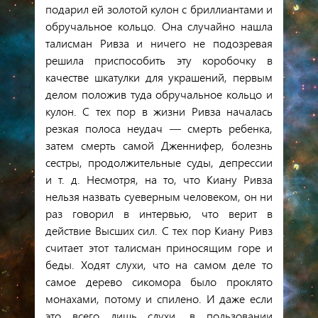
подарил ей золотой кулон с бриллиантами и
обручальное кольцо. Она случайно нашла
талисман Ривза и ничего не подозревая
решила приспособить эту коробочку в
качестве шкатулки для украшений, первым
делом положив туда обручальное кольцо и
кулон. С тех пор в жизни Ривза началась
резкая полоса неудач — смерть ребенка,
затем смерть самой Дженнифер, болезнь
сестры, продолжительные суды, депрессии
и т. д. Несмотря, на то, что Киану Ривза
нельзя назвать суеверным человеком, он ни
раз говорил в интервью, что верит в
действие Высших сил. С тех пор Киану Ривз
считает этот талисман приносящим горе и
беды. Ходят слухи, что на самом деле то
самое дерево сикомора было проклято
монахами, потому и спилено. И даже если
это всего лишь слухи, в пользовании