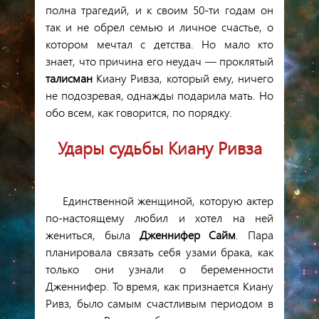
полна трагедий, и к своим 50-ти годам он
так и не обрел семью и личное счастье, о
котором мечтал с детства. Но мало кто
знает, что причина его неудач — проклятый
талисман
Киану Ривза, который ему, ничего
не подозревая, однажды подарила мать. Но
обо всем, как говорится, по порядку.
Удары судьбы Киану Ривза
Единственной женщиной, которую актер
по-настоящему любил и хотел на ней
жениться, была
Дженнифер Сайм
. Пара
планировала связать себя узами брака, как
только они узнали о беременности
Дженнифер. То время, как признается Киану
Ривз, было самым счастливым периодом в