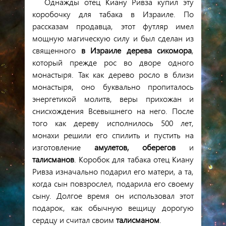
Однажды отец Киану Ривза купил эту
коробочку для табака в Израиле. По
рассказам продавца, этот футляр имел
мощную магическую силу и был сделан из
священного
в Израиле
дерева
сикомора
,
который прежде рос во дворе одного
монастыря. Так как дерево росло в близи
монастыря, оно буквально пропиталось
энергетикой молитв, веры прихожан и
снисхождения Всевышнего на него. После
того как дереву исполнилось 500 лет,
монахи решили его спилить и пустить на
изготовление
амулетов, оберегов
и
талисманов
. Коробок для табака отец Киану
Ривза изначально подарил его матери, а та,
когда сын повзрослел, подарила его своему
сыну. Долгое время он использовал этот
подарок, как обычную вещицу дорогую
сердцу и считал своим
талисманом
.