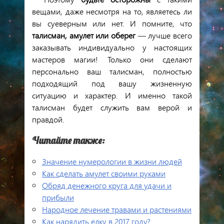
вещами, даже несмотря на то, являетесь ли
вы суеверным или нет. И помните, что
талисман, амулет или оберег
— лучше всего
заказывать индивидуально у настоящих
мастеров магии! Только они сделают
персонально ваш талисман, полностью
подходящий под вашу жизненную
ситуацию и характер. И именно такой
талисман будет служить вам верой и
правдой.
Читайте также:
Значение нумерологии в жизни людей
Как сделать амулет своими руками
Обряд денежного круга для удачи и
прибыли
Народное лечение травами и растениями
Как нарядить елку в 2017 году?