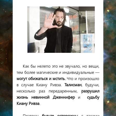
Как бы нелепо это не звучало, но вещи,
тем более магические и индивидуальные —
могут обижаться и мстить.
Что и произошло
в случае Киану Ривза.
Талисман
, будучи,
несколько раз передаренным,
разрушил
жизнь невинной Дженнифер
и
судьбу
Киану Ривза
.
Поэтому
будьте осторожны
с такими