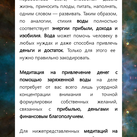
жизнь
,
приносить
плоды
,
питать
,
наполнять
,
одним
словом
—
развивать
.
Таким
образом
,
по
аналогии
,
стихия
воды
полностью
соответствует
энергии
прибыли
,
дохода
и
изобилия
.
Вода
может
помочь
человеку
в
любых
нуждах
и
даже
способна
привлечь
деньги
и
достаток
.
Только
для
этого
ее
нужно
правильно
закодировать
.
Медитация
на
привлечение
денег
с
помощью
заряженной
воды
на
деле
потребует
от
вас
всего
лишь
усердной
концентрации
внимания
и
точной
формулировки
собственных
желаний
,
связанных
с
прибылью
,
деньгами
и
финансовым
благополучием
.
Для
нижепредставленных
медитаций
на