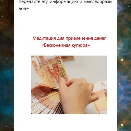
передайте
эту
информацию
и
мыслеобразы
воде
.
Медитация
для
привлечения
денег
«Бесконечная
купюра»