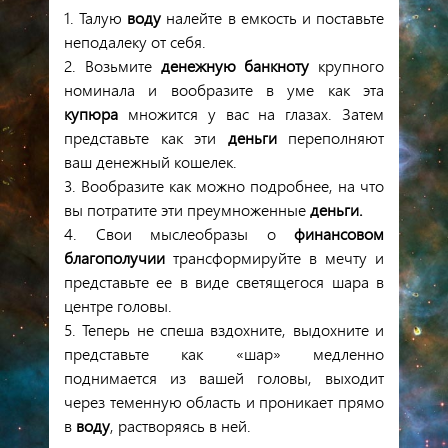
1
. Талую
воду
налейте в
емкость
и
поставьте
неподалеку
от
себя
.
2.
Возьмите
денежную
банкноту
крупного
номинала
и
вообразите в
уме
как
эта
купюра
множится
у
вас
на
глазах
.
Затем
представьте
как
эти
деньги
переполняют
ваш
денежный кошелек
.
3.
Вообразите
как
можно
подробнее
,
на
что
вы
потратите
эти
преумноженные
деньги
.
4.
Свои
мыслеобразы
о
финансовом
благополучии
трансформируйте
в
мечту
и
представьте
ее
в
виде
светящегося
шара
в
центре
головы
.
5.
Теперь
не спеша
вздохните
,
выдохните
и
представьте
как
«шар»
медленно
поднимается
из
вашей
головы
,
выходит
через
теменную
область
и
проникает
прямо
в
воду
,
растворяясь
в
ней
.