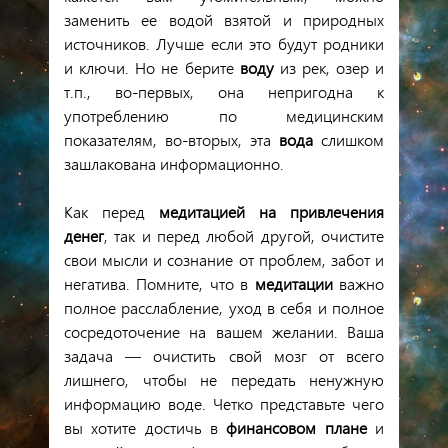
заменить
ее
водой
взятой
и
природных
источников
.
Лучше
если
это
будут
родники
и ключи
.
Но
не
берите
воду
из
рек
,
озер
и
т
.
п
.,
во
-
первых
,
она
непригодна
к
употреблению
по
медицинским
показателям
,
во
-
вторых
,
эта
вода
слишком
зашлакована
информационно
.
Как
перед
медитацией
на
привлечения
денег
,
так
и
перед
любой
другой
,
очистите
свои
мысли
и
сознание
от
проблем
,
забот
и
негатива
.
Помните
,
что
в
медитации
важно
полное
расслабление
,
уход
в
себя
и
полное
сосредоточение
на
вашем
желании
.
Ваша
задача
—
очистить
свой
мозг
от
всего
лишнего
,
чтобы
не
передать
ненужную
информацию
воде
.
Четко
представьте
чего
вы
хотите
достичь
в
финансовом
плане
и