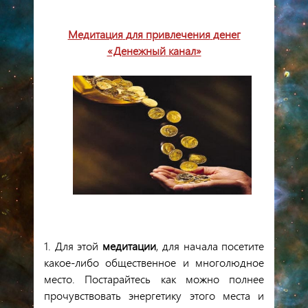
Медитация
для
привлечения
денег
«Денежный
канал»
1.
Для
этой
медитации
,
для
начала
посетите
какое
-
либо
общественное
и
многолюдное
место
.
Постарайтесь
как
можно
полнее
прочувствовать
энергетику
этого
места
и