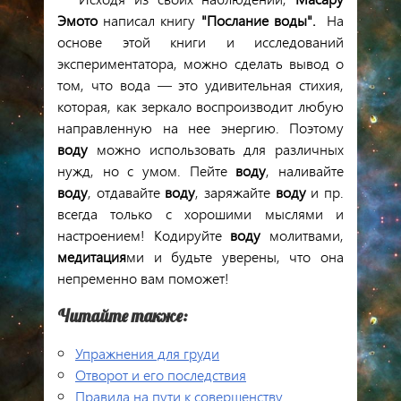
Эмото
написал книгу
"Послание
воды
".
На
основе этой книги и исследований
экспериментатора, можно сделать вывод о
том, что вода — это удивительная стихия,
которая, как зеркало воспроизводит любую
направленную на нее энергию. Поэтому
воду
можно использовать для различных
нужд, но с умом. Пейте
воду
, наливайте
воду
, отдавайте
воду
, заряжайте
воду
и пр.
всегда только с хорошими мыслями и
настроением! Кодируйте
воду
молитвами,
медитация
ми и будьте уверены, что она
непременно вам поможет!
Читайте также:
Упражнения для груди
Отворот и его последствия
Правила на пути к совершенству