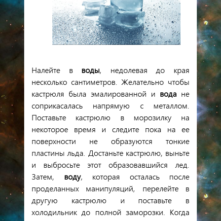
Налейте
в
воды
,
недолевая
до
края
несколько
сантиметров
.
Желательно чтобы
кастрюля была эмалированной и
вода
не
соприкасалась напрямую с металлом.
Поставьте
кастрюлю
в
морозилку на
некоторое
время
и
следите
пока
на ее
поверхности
не
образуются
тонкие
пластины льда
.
Достаньте
кастрюлю
,
выньте
и
выбросьте
этот образовавшийся
лед
.
Затем
,
воду
, которая осталась после
проделанных манипуляций,
перелейте
в
другую
кастрюлю
и
поставьте в
холодильник до
полной
заморозки
.
Когда