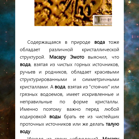
Содержащаяся в природе
вода
тоже
обладает различной кристаллической
структурой.
Масару Эмото
выяснил, что
вода
, взятая из чистых горных источников,
ручьев и родников, обладает красивыми
структурированными и симметричными
кристаллами. А
вода
, взятая из "стоячих" или
грязных водоемов, имеет искривленные и
неправильные по форме кристаллы.
Именно поэтому важно перед любой
кодировкой
воды
брать ее из чистейших
проточных источников или же делать
талую
воду
.
Исходя из своих наблюдений,
Масару