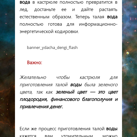
вода
в кастрюле
полностью превратится в
лед
,
достаньте
ее
и
дайте
растаять
естественным
образом
.
Теперь
талая
вода
полностью
готова
для
информационно
-
энергетической
кодировки
.
banner_ydacha_dengi_flash
Важно
:
Желательно
чтобы
кастрюля
для
приготовления
талой
воды
была
зеленого
цвета
,
так
как
зеленый
цвет
—
это
цвет
плодородия
,
финансового
благополучия
и
привлечения
денег
.
Если
же
процесс
приготовления
талой
воды
кажется
вам
утомительным
,
можно