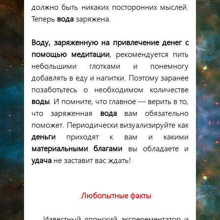
должно
быть
никаких
посторонних
мыслей
.
Теперь
вода
заряжена
.
Воду
,
заряженную
на
привлечение
денег
с
помощью
медитации
,
рекомендуется
пить
небольшими
глотками
и
понемногу
добавлять
в
еду
и
напитки
.
Поэтому
заранее
позаботьтесь
о
необходимом
количестве
воды
.
И
помните
,
что
главное
—
верить
в
то
,
что
заряженная
вода
вам
обязательно
поможет
.
Периодически
визуализируйте
как
деньги
приходят
к
вам
и
какими
материальными
благами
вы
обладаете
и
удача
не
заставит
вас
ждать
!
Любопытные факты
Известный японский эксперементатор и