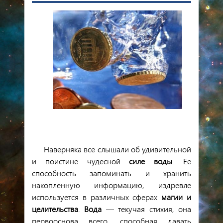
Наверняка
все
слышали
об
удивительной
и
поистине
чудесной
силе
воды
.
Ее
способность
запоминать
и
хранить
накопленную
информацию
,
издревле
используется
в
различных
сферах
магии
и
целительства
.
Вода
—
текучая
стихия
,
она
первооснова
всего
,
способная
давать