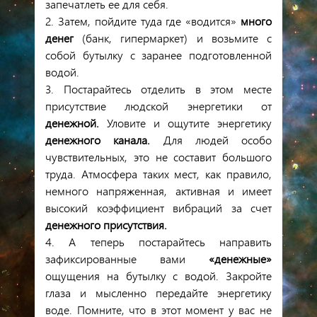
запечатлеть
ее
для
себя
.
2.
Затем
,
пойдите
туда
где
«водится»
много
денег
(
банк
,
гипермаркет
)
и
возьмите
с
собой
бутылку
с
заранее
подготовленной
водой
.
3.
Постарайтесь
отделить
в
этом
месте
присутствие
людской
энергетики
от
денежной
.
Уловите
и
ощутите
энергетику
денежного
канала
.
Для
людей
особо
чувствительных
,
это
не
составит
большого
труда
.
Атмосфера
таких
мест
,
как
правило
,
немного
напряженная
,
активная
и
имеет
высокий
коэффициент
вибраций
за
счет
денежного
присутствия
.
4.
А
теперь
постарайтесь
направить
зафиксированные
вами
«денежные»
ощущения
на
бутылку
с
водой
.
Закройте
глаза
и
мысленно
передайте
энергетику
воде
.
Помните
,
что
в
этот
момент
у
вас
не