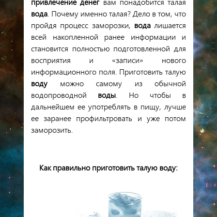
привлечение
денег
вам
понадобится
талая
вода
.
Почему
именно
талая
?
Дело
в
том
,
что
пройдя
процесс
заморозки
,
вода
лишается
всей
накопленной
ранее
информации
и
становится
полностью
подготовленной
для
восприятия
и
«записи»
нового
информационного
поля
.
Приготовить
талую
воду
можно
самому
из
обычной
водопроводной
воды
.
Но
чтобы
в
дальнейшем
ее
употреблять
в
пищу
,
лучше
ее
заранее
профильтровать
и
уже
потом
заморозить
.
Как
правильно
приготовить
талую
воду
: